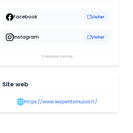
Facebook
Visiter
Instagram
Visiter
2 réseaux socialx
Site web
https://www.lespetitsmuzos.fr/