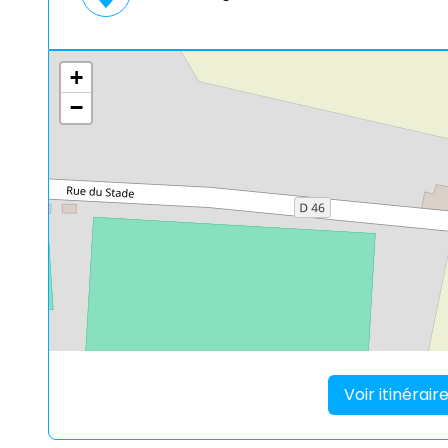
+
−
Voir itinérai