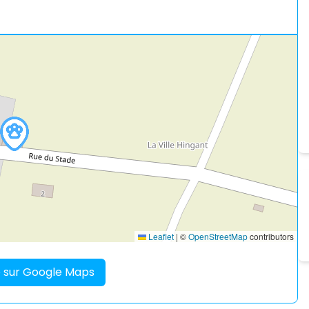
Leaflet
|
©
OpenStreetMap
contributors
re sur Google Maps