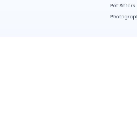
Pet Sitters
Photograph
Conditions 
Trouver un professionnel près de chez vous
Toiletteur
Éducateur canin
Pet sitter
Éleveur
Services par ville
Paris
Marseille
Nantes
Montpellier