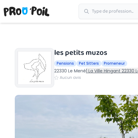
Accueil
›
Le Mené
›
les petits muzos
les petits muzos
Pensions
Pet Sitters
Promeneur
22330 Le Mené
1 La Ville Hingant 22330
Aucun avis