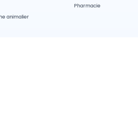
Pharmacie
e animalier
d'utilisations
Conditions Générales de Vente
Politique de con
Pension
Comportement
Garderie
Magasin anima
Lyon
Toulouse
Strasbourg
Bordeaux