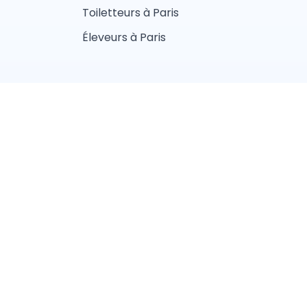
Toiletteurs à Paris
Éleveurs à Paris
fidentialité
aliste
Vétérinaire
lier
Ostéopathe animalier
Nice
Lille