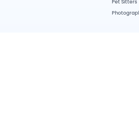
Pet Sitters
Photograph
Conditions 
Trouver un professionnel près de chez vous
Toiletteur
Éducateur canin
Pet sitter
Éleveur
Services par ville
Paris
Marseille
Nantes
Montpellier