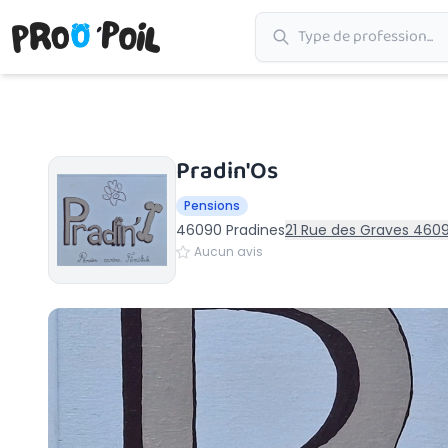
Accueil
›
Pradines
›
Pradin'Os
Pradin'Os
Pensions
46090 Pradines
21 Rue des Graves 4609
Aucun avis