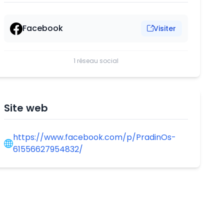
Facebook
Visiter
1 réseau social
Site web
https://www.facebook.com/p/PradinOs-
61556627954832/