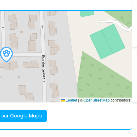
Leaflet
|
©
OpenStreetMap
contributors
re sur Google Maps