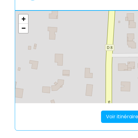
+
−
Voir itinérai