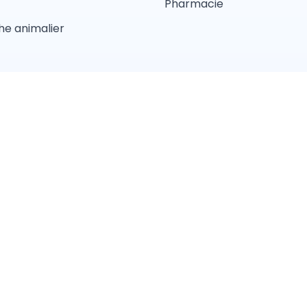
Pharmacie
e animalier
d'utilisations
Conditions Générales de Vente
Politique de con
Pension
Comportement
Garderie
Magasin anima
Lyon
Toulouse
Strasbourg
Bordeaux