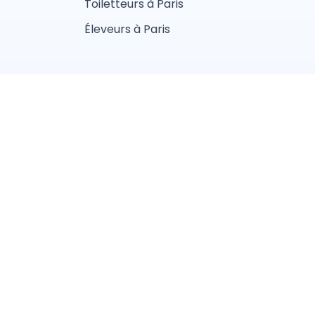
Toiletteurs à Paris
Éleveurs à Paris
fidentialité
aliste
Vétérinaire
lier
Ostéopathe animalier
Nice
Lille