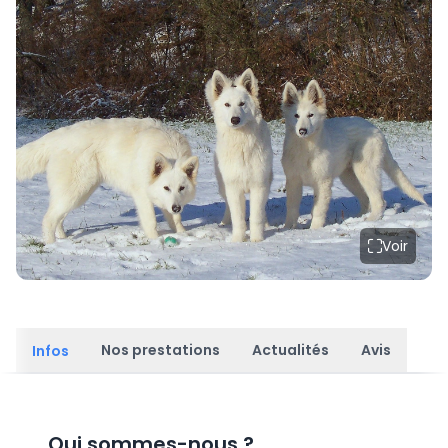
Voir
Nos prestations
Actualités
Avis
Infos
Qui sommes-nous
?