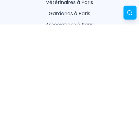
Vétérinaires à Paris
Garderies à Paris
Associations à Paris
Pharmacies à Paris
Ostéopathes à Paris
Pet Sitters à Paris
Toiletteurs à Paris
Éleveurs à Paris
Conditions d'utilisations
Conditions Générales de Vente
Politique de confidentialité