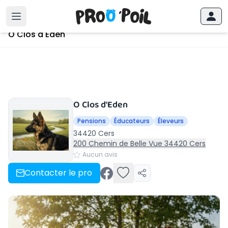
Accueil
›
Cers
›
O Clos d'Eden
O Clos d'Eden
O Clos d'Eden
Pensions
Éducateurs
Éleveurs
34420 Cers
200 Chemin de Belle Vue 34420 Cers
Aucun avis
Contacter le pro