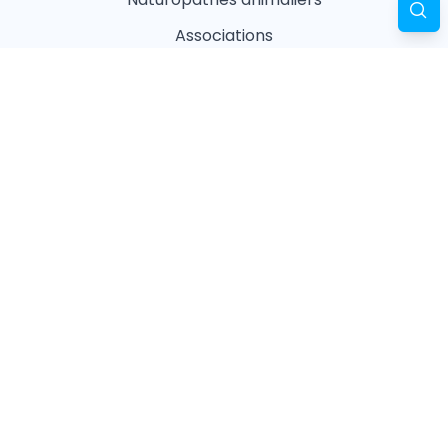
Associations
Refuges
Magasin animalier
Pharmacie
Recherches fréquentes
Vétérinaires à Paris
Garderies à Paris
Associations à Paris
Pharmacies à Paris
Ostéopathes à Paris
Pet Sitters à Paris