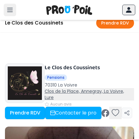
Accueil
›
La Voivre
›
Le Clos des Coussinets
Le Clos des Coussinets
Prendre RDV
Le Clos des Coussinets
Pensions
70310 La Voivre
Clos de la Place, Annegray, La Voivre,
Lure
Aucun avis
Prendre RDV
Contacter le pro