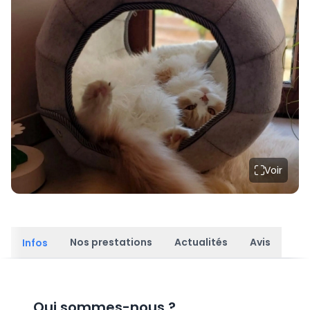
Voir
Nos prestations
Actualités
Avis
Infos
Qui sommes-nous
?