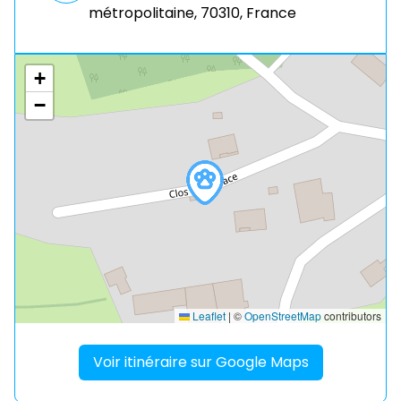
métropolitaine, 70310, France
+
−
Leaflet
|
©
OpenStreetMap
contributors
Voir itinéraire sur Google Maps