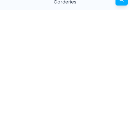
Garderies
Masseurs animaliers
Naturopathes animaliers
Associations
Refuges
Magasin animalier
Pharmacie
Recherches fréquentes
Vétérinaires à Paris
Garderies à Paris
Associations à Paris
Pharmacies à Paris