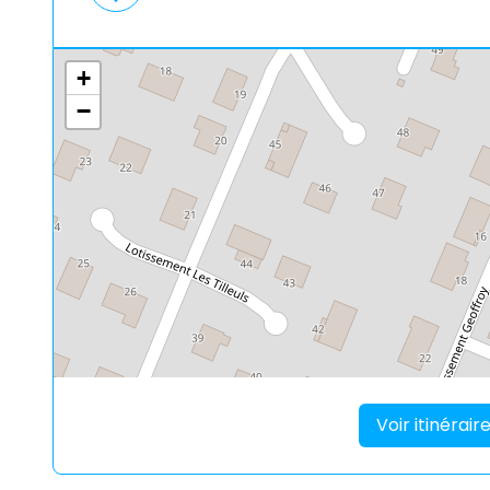
+
−
Voir itinérai