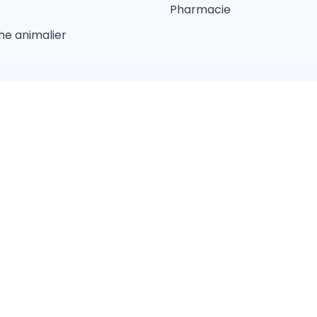
Pharmacie
e animalier
d'utilisations
Conditions Générales de Vente
Politique de con
Pension
Comportement
Garderie
Magasin anima
Lyon
Toulouse
Strasbourg
Bordeaux