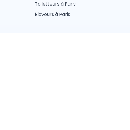
Toiletteurs à Paris
Éleveurs à Paris
fidentialité
aliste
Vétérinaire
lier
Ostéopathe animalier
Nice
Lille