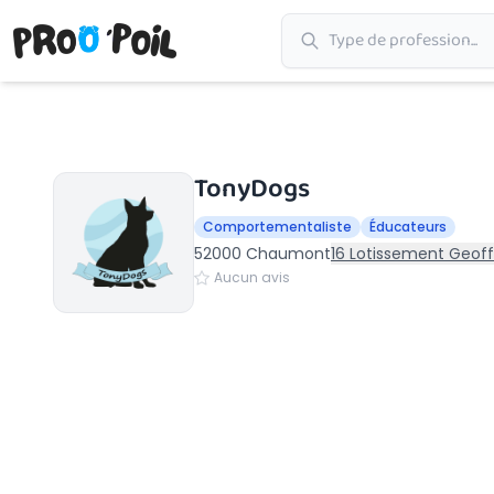
Accueil
›
Chaumont
›
TonyDogs
TonyDogs
Comportementaliste
Éducateurs
52000 Chaumont
16 Lotissement Geof
Aucun avis