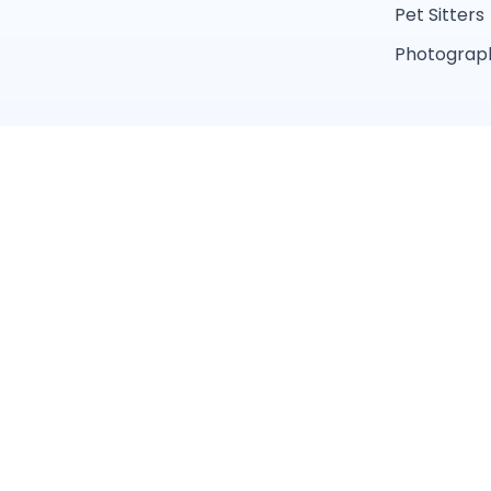
Pet Sitters
Photograph
Conditions 
Trouver un professionnel près de chez vous
Toiletteur
Éducateur canin
Pet sitter
Éleveur
Services par ville
Paris
Marseille
Nantes
Montpellier