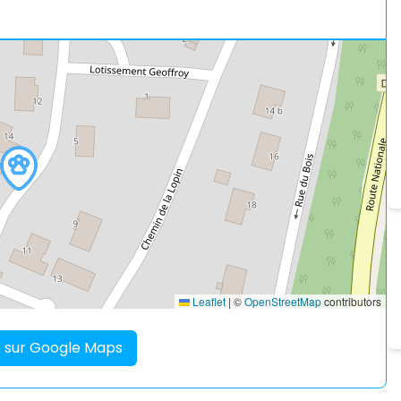
Leaflet
|
©
OpenStreetMap
contributors
re sur Google Maps