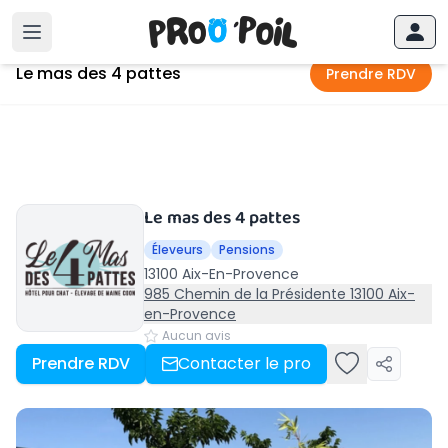
Accueil
›
Aix-En-Provence
›
Le mas des 4 pattes
Le mas des 4 pattes
Prendre RDV
Le mas des 4 pattes
Éleveurs
Pensions
13100 Aix-En-Provence
985 Chemin de la Présidente 13100 Aix-
en-Provence
Aucun avis
Prendre RDV
Contacter le pro