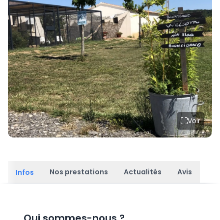
Voir
Nos prestations
Actualités
Avis
Infos
Qui sommes-nous
?