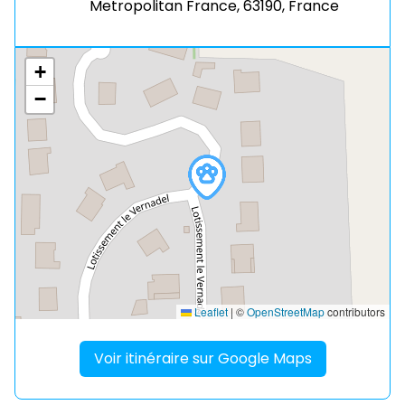
Metropolitan France, 63190, France
+
−
Leaflet
|
©
OpenStreetMap
contributors
Voir itinéraire sur Google Maps