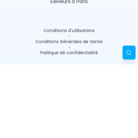
Éleveurs à Paris
Conditions d'utilisations
Conditions Générales de Vente
Politique de confidentialité
Trouver un professionnel près de chez vous
Toiletteur
Éducateur canin
Pension
Comportementaliste
Vétérinaire
Pet sitter
Éleveur
Garderie
Magasin animalier
Ostéopathe animalier