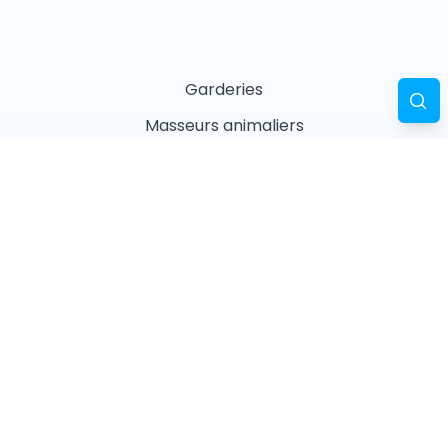
Garderies
Masseurs animaliers
Naturopathes animaliers
Associations
Refuges
Magasin animalier
Pharmacie
Recherches fréquentes
Vétérinaires à Paris