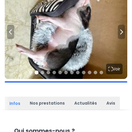
Voir
Nos prestations
Actualités
Avis
Infos
Qui sommes-nous
?