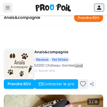
Accueil
›
Château-Gontier
›
Anais&compagnie
Anais&compagnie
Prendre RDV
Anais&compagnie
Éleveurs
Pet Sitters
53200 Château-Gontier
Laval
Aucun avis
Prendre RDV
Contacter le pro
2 / 13