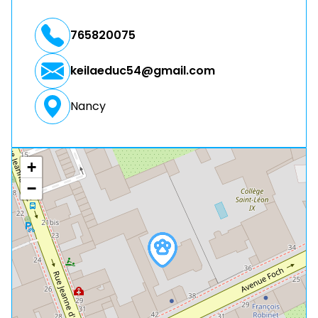
765820075
keilaeduc54@gmail.com
Nancy
+
−