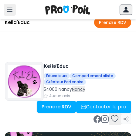
Accueil
›
Nancy
›
Keila'Educ
Keila'Educ
Prendre RDV
Keila'Educ
Éducateurs
Comportementaliste
Créateur Partenaire
54000 Nancy
Nancy
Aucun avis
Prendre RDV
Contacter le pro