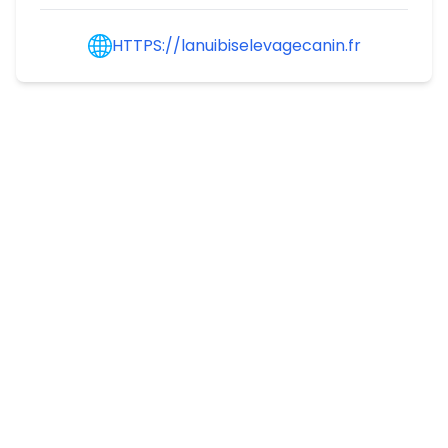
HTTPS://lanuibiselevagecanin.fr