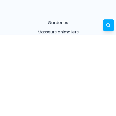
Garderies
Masseurs animaliers
Naturopathes animaliers
Associations
Refuges
Magasin animalier
Pharmacie
Recherches fréquentes
Vétérinaires à Paris
Garderies à Paris