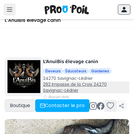
Accueil
›
Savignac-Lédrier
›
L’AnuiBis élevage canin
L’AnuiBis élevage canin
L’AnuiBis élevage canin
Éleveurs
Éducateurs
Garderies
24270 Savignac-Lédrier
292 Impasse de la Croix 24270
Savignac-Lédrier
Aucun avis
Boutique
Contacter le pro