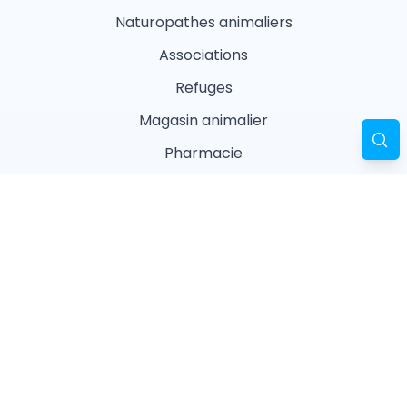
Naturopathes animaliers
Associations
Refuges
Magasin animalier
Pharmacie
Recherches fréquentes
Vétérinaires à Paris
Garderies à Paris
Associations à Paris
Pharmacies à Paris
Ostéopathes à Paris